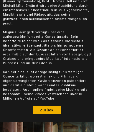
(Klavierimprovisation), Prof. Thomas Hell und Prof.
Michail Lifts. Ergänzt wird seine Ausbildung durch
ein intensives Selbststudium in Musikgeschichte,
Musiktheorie und Pädagogik, das seinen
ganzheitlichen musikalischen Ansatz maßgeblich
prägt.
Magnus Baumgartl verfügt über eine
außergewöhnlich breite Konzertpraxis: Sein
Repertoire reicht von klassischen Solorecitals
über stilvolle Eventauftritte bis hin zu modernen
Showformaten. Als Ozeanpianist konzertiert er
regelmäßig auf den Luxusschiffen von Hapag-Lloyd
Cruises und bringt seine Musik auf internationale
Bühnen rund um den Globus.
Darüber hinaus ist er regelmäßig für Dreamlight
Concerts tätig, wo er Anime- und Filmmusik in
eigens arrangierten Klavierkonzerten präsentiert
und damit ein stetig wachsendes Publikum
begeistert. Auch online findet seine Musik große
Resonanz – seine Videos verzeichnen über 10
Millionen Aufrufe auf YouTube.
Zurück