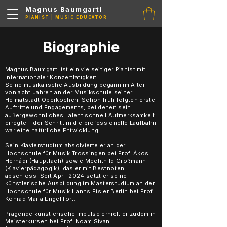
Magnus Baumgartl
PIANIST | MUSIC EDUCATOR
Biographie
Magnus Baumgartl ist ein vielseitiger Pianist mit
internationaler Konzerttätigkeit.
Seine musikalische Ausbildung begann im Alter
von acht Jahren an der Musikschule seiner
Heimatstadt Oberkochen. Schon früh folgten erste
Auftritte und Engagements, bei denen sein
außergewöhnliches Talent schnell Aufmerksamkeit
erregte – der Schritt in die professionelle Laufbahn
war eine natürliche Entwicklung.
Sein Klavierstudium absolvierte er an der
Hochschule für Musik Trossingen bei Prof. Ákos
Hernádi (Hauptfach) sowie Mechthild Großmann
(Klavierpädagogik), das er mit Bestnoten
abschloss. Seit April 2024 setzt er seine
künstlerische Ausbildung im Masterstudium an der
Hochschule für Musik Hanns Eisler Berlin bei Prof.
Konrad Maria Engel fort.
Prägende künstlerische Impulse erhielt er zudem in
Meisterkursen bei Prof. Noam Sivan