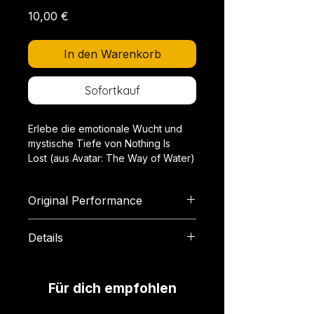
Preis
10,00 €
In den Warenkorb
Sofortkauf
Erlebe die emotionale Wucht und
mystische Tiefe von Nothing Is
Lost (aus Avatar: The Way of Water)
in diesem episch arrangierten
Klavierstück. Diese Version
Original Performance
überträgt die klangliche Welt von
James Camerons Fantasy-
YouTube
Universum in ein kraftvolles
Details
Soloerlebnis – mit schwebenden
Harmonien, hymnischen Themen
Format: PDF (Digitaler Download)
und einem Hauch von Ewigkeit.
Schwierigkeitsgrad: Fortgeschritten
Für dich empfohlen
Länge: ca. 3 Minuten
Das Arrangement richtet sich an
Seitenanzahl: 4