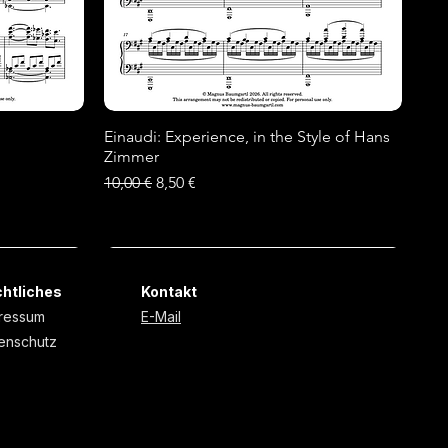
Einaudi: Experience, in the Style of Hans
Schnellansicht
Zimmer
Standardpreis
Sale-Preis
10,00 €
8,50 €
Neu
Neu
htliches
Kontakt
ressum
E-Mail
enschutz