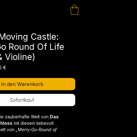
Moving Castle:
o Round Of Life
& Violine)
dardpreis
Sale-
0 €
Preis
In den Warenkorb
Sofortkauf
die zauberhafte Welt von
Das
hloss
mit diesem liebevoll
uett von
„Merry-Go-Round of
 und Violine.