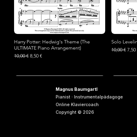
Harry Potter: Hedwig's Theme (The
Schnellansicht
Solo Leveli
ULTIMATE Piano Arrangement)
Standardpre
Sale
10,00 €
7,50
Standardpreis
Sale-Preis
10,00 €
8,50 €
Neu
Neu
Neu
Neu
Neu
Magnus Baumgartl
Pianist · Instrumentalpädagoge
Online Klaviercoach
Copyright © 2026