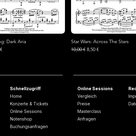
ng: Dark Aria
Schnellansicht
Star Wars: Across The Stars
Schnellansicht
is
-Preis
Standardpreis
Sale-Preis
 €
10,00 €
8,50 €
Neu
Neu
Schnellzugriff
Online Sessions
Rec
Home
Vergleich
Imp
Konzerte & Tickets
Preise
Dat
Online Sessions
Masterclass
Notenshop
Anfragen
Buchungsanfragen