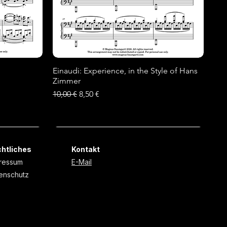
Einaudi: Experience, in the Style of Hans
Schnellansicht
Zimmer
Standardpreis
Sale-Preis
10,00 €
8,50 €
Neu
Neu
htliches
Kontakt
ressum
E-Mail
enschutz