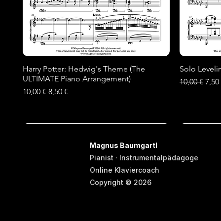
Harry Potter: Hedwig's Theme (The
Schnellansicht
Solo Leveli
ULTIMATE Piano Arrangement)
Standardpre
Sale
10,00 €
7,50
Standardpreis
Sale-Preis
10,00 €
8,50 €
Neu
Neu
Neu
Neu
Neu
Magnus Baumgartl
Pianist · Instrumentalpädagoge
Online Klaviercoach
Copyright © 2026