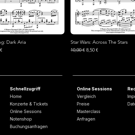
ng: Dark Aria
Schnellansicht
Star Wars: Across The Stars
Schnellansicht
is
-Preis
Standardpreis
Sale-Preis
 €
10,00 €
8,50 €
Neu
Neu
Schnellzugriff
Online Sessions
Rec
Home
Vergleich
Imp
Konzerte & Tickets
Preise
Dat
Online Sessions
Masterclass
Notenshop
Anfragen
Buchungsanfragen