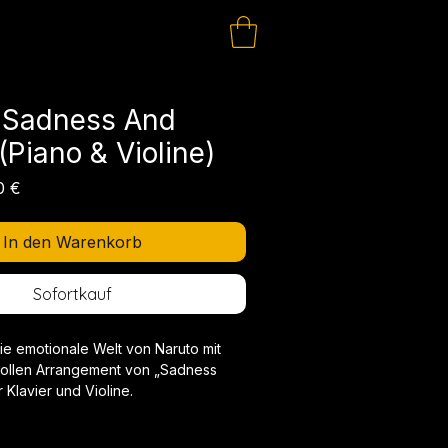
: Sadness And
(Piano & Violine)
dardpreis
Sale-
0 €
Preis
In den Warenkorb
Sofortkauf
ie emotionale Welt von Naruto mit
ollen Arrangement von „Sadness
 Klavier und Violine.
iche Melodie zählt zu den