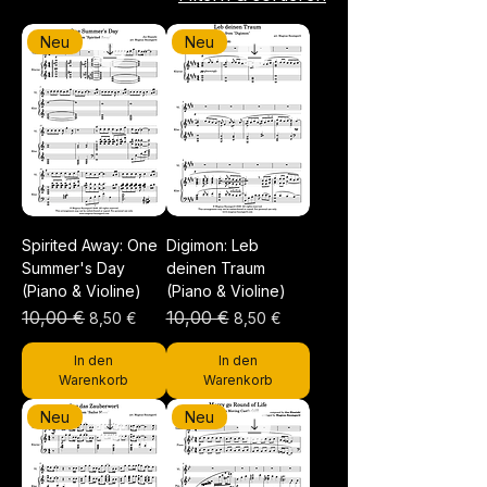
Neu
Neu
Spirited Away: One
Digimon: Leb
Summer's Day
deinen Traum
(Piano & Violine)
(Piano & Violine)
Standardpreis
10,00 €
Sale-Preis
Standardpreis
10,00 €
Sale-Preis
8,50 €
8,50 €
In den
In den
Warenkorb
Warenkorb
Neu
Neu