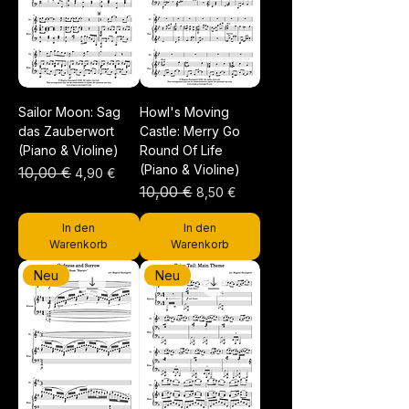
Sailor Moon: Sag
Howl's Moving
das Zauberwort
Castle: Merry Go
(Piano & Violine)
Round Of Life
(Piano & Violine)
Standardpreis
10,00 €
Sale-Preis
4,90 €
Standardpreis
10,00 €
Sale-Preis
8,50 €
In den
In den
Warenkorb
Warenkorb
Neu
Neu