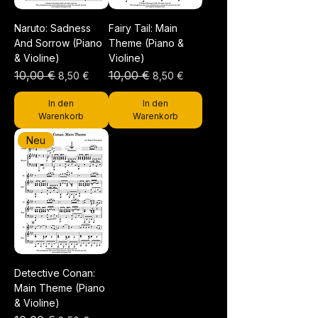
Naruto: Sadness
Fairy Tail: Main
And Sorrow (Piano
Theme (Piano &
& Violine)
Violine)
Standardpreis
10,00 €
Sale-Preis
Standardpreis
10,00 €
Sale-Preis
8,50 €
8,50 €
In den
In den
Warenkorb
Warenkorb
Neu
Detective Conan:
Main Theme (Piano
& Violine)