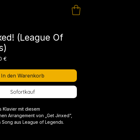
xed! (League Of
s)
dardpreis
Sale-
0 €
Preis
In den Warenkorb
Sofortkauf
 Klavier mit diesem
en Arrangement von „Get Jinxed“,
n Song aus League of Legends.
on Djerv komponiert und gespielt,
lavierarrangement den rebellischen